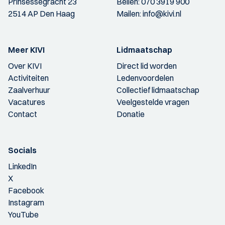
Prinsessegracht 23
Bellen:
070 3919 900
2514 AP Den Haag
Mailen:
info@kivi.nl
Meer KIVI
Lidmaatschap
Over KIVI
Direct lid worden
Activiteiten
Ledenvoordelen
Zaalverhuur
Collectief lidmaatschap
Vacatures
Veelgestelde vragen
Contact
Donatie
Socials
LinkedIn
X
Facebook
Instagram
YouTube