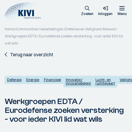
Zoeken
Inloggen
Menu
Home
Communities
Vakafdelingen
Defensie en Veiligheid
Nieuws
Werkgroepen EDTA / Eurodefense zoeken versterking - voor ieder KIVI lid
wat wils
Terug naar overzicht
Defensie
Energie
Financieel
Innovatie /
Lucht- en
Veiligh
innovatiebeleid
ruimtevaart
Werkgroepen EDTA /
Eurodefense zoeken versterking
- voor ieder KIVI lid wat wils