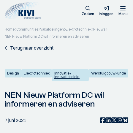
Zoeken
Inloggen
Menu
Home
Communities
Vakafdelingen
Elektrotechniek
Nieuws
NEN Nieuw Platform DC wil informeren en adviseren
Terug naar overzicht
Design
Elektrotechniek
Innovatie /
Werktuigbouwkunde
innovatiebeleid
NEN Nieuw Platform DC wil
informeren en adviseren
7 juni 2021