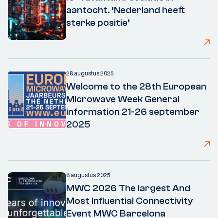
aantocht. ‘Nederland heeft
sterke positie’
28 augustus 2025
Welcome to the 28th European
Microwave Week General
information 21-26 september
2025
8 augustus 2025
MWC 2026 The largest And
Most Influential Connectivity
Event MWC Barcelona