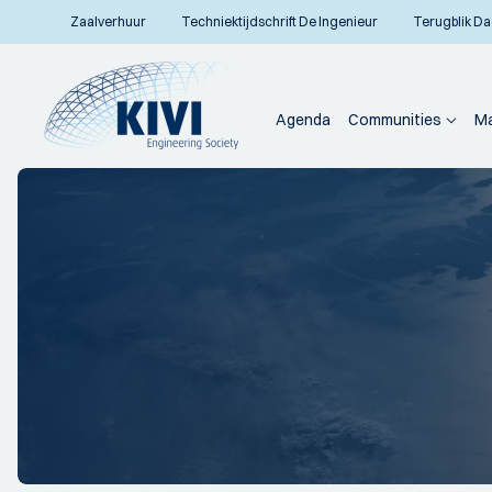
Zaalverhuur
Techniektijdschrift De Ingenieur
Terugblik Da
Agenda
Communities
Ma