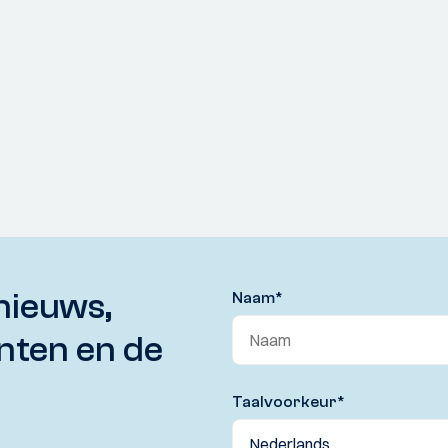
nieuws,
Naam
*
nten en de
Taalvoorkeur
*