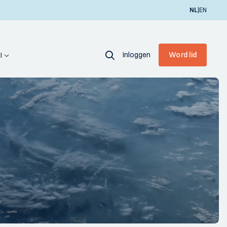
|
NL
EN
Inloggen
Word lid
I