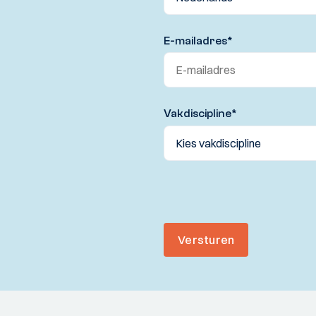
E-mailadres
*
Vakdiscipline
*
Versturen