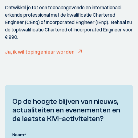
contributie
Ontwikkel je tot een toonaangevende en internationaal
erkende professional met de kwalificatie Chartered
Heb jij een KIVI-lidmaatschap en draag je een nieuw lid aan?
Engineer (CEng) of Incorporated Engineer (IEng). Behaal nu
Dan krijg niet alleen jij korting op je volgende contributie,
de topkwalificatie Chartered of Incorporated Engineer voor
maar ontvangt het nieuwe lid ook een welkomstkorting.
€ 990.
Ja ik breng een lid aan
Ja, ik wil topingenieur worden
Op de hoogte blijven van nieuws,
actualiteiten en evenementen en
de laatste KIVI-activiteiten?
Naam
*