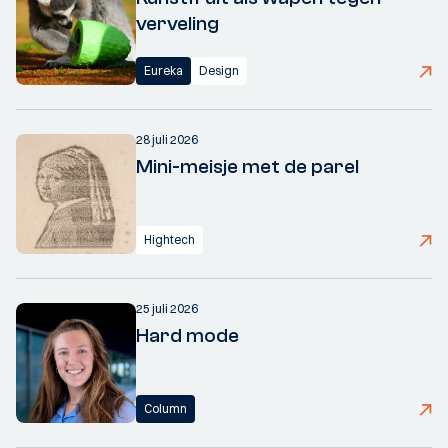
verveling
Eureka
Design
28 juli 2026
Mini-meisje met de parel
Hightech
25 juli 2026
Hard mode
Column