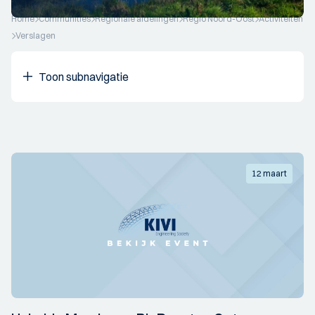
Home
Communities
Regionale afdelingen
Regio Noord-Oost
Activiteiten
Verslagen
Toon subnavigatie
12 maart