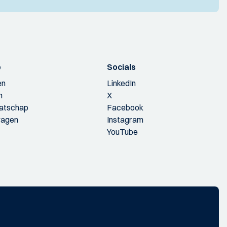
p
Socials
en
LinkedIn
n
X
aatschap
Facebook
ragen
Instagram
YouTube