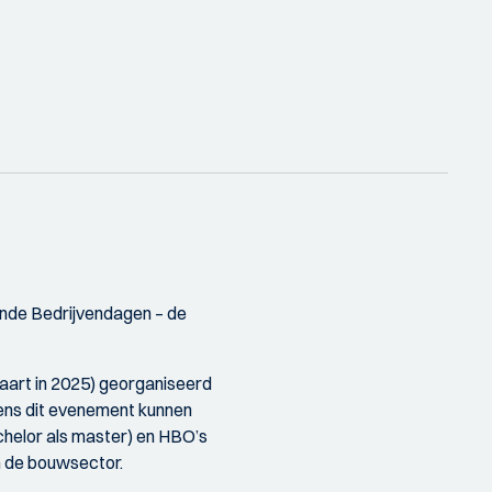
nde Bedrijvendagen – de
art in 2025)
georganiseerd
dens dit evenement kunnen
chelor als master) en HBO’s
in de bouwsector.