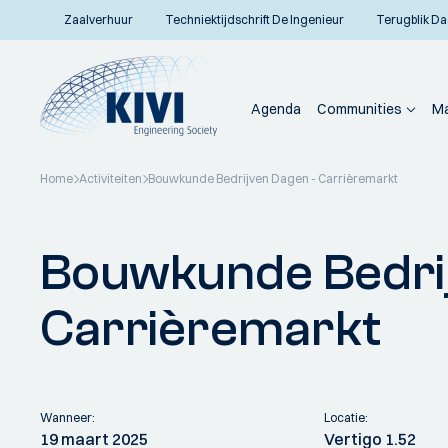
Zaalverhuur
Techniektijdschrift De Ingenieur
Terugblik Da
Agenda
Communities
Ma
Home
Activiteiten
Bouwkunde Bedrijven Dagen - Carrièremarkt
Terug naar overzicht
Bouwkunde Bedrij
Carrièremarkt
Wanneer:
Locatie:
19 maart 2025
Vertigo 1.52