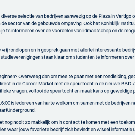
n diverse selectie van bedrijven aanwezig op de Plaza in Vertigo
de sector van de gebouwde omgeving. Ook het Koninklijk Instituut
je te informeren over de voordelen van lidmaatschap en de moge
vrij rondlopen en in gesprek gaan met allerlei interessante bedrij
 studieverenigingen staan klaar om studenten te informeren over d
beginnen? Overweeg dan om mee te gaan met een rondleiding, ge
 direct in de Career Market met de speurtocht in de nieuwe BBD
fieke vragen, voltooi de speurtocht en maak kans op geweldige p
6:00 is iedereen van harte welkom om samen met de bedrijven na
Bar!Underground.
t nog nooit zo makkelijk om in contact te komen met een toeko
 waar jouw favoriete bedrijf zich bevindt en wissel informatie u