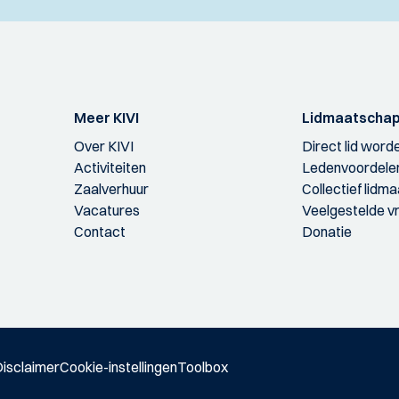
Meer KIVI
Lidmaatscha
Over KIVI
Direct lid word
Activiteiten
Ledenvoordele
Zaalverhuur
Collectief lidm
Vacatures
Veelgestelde v
Contact
Donatie
isclaimer
Cookie-instellingen
Toolbox