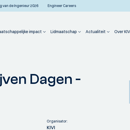
g van de Ingenieur 2026
Engineer Careers
atschappelijke impact
Lidmaatschap
Actualiteit
Over KIV
ven Dagen -
Organisator:
KIVI