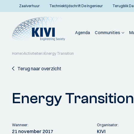
Zaalverhuur
Techniektijdschrift De Ingenieur
Terugblik Da
Agenda
Communities
Ma
Home
Activiteiten
Energy Transition
Terug naar overzicht
Energy Transition
Wanneer:
Organisator:
21 november 2017
KIVI