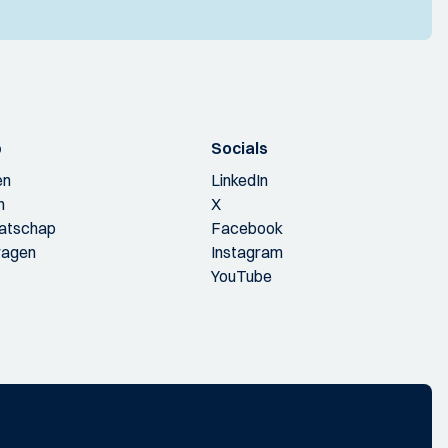
p
Socials
en
LinkedIn
n
X
aatschap
Facebook
ragen
Instagram
YouTube