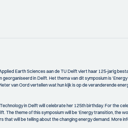
pplied Earth Sciences aan de TU Delft viert haar 125-jarig best
eorganiseerd in Delft. Het thema van dit symposium is ‘Energy t
Pieter van Oord vertellen wat hun kijk is op de veranderende en
echnology in Delft will celebrate her 125th birthday. For the cele
ft. The theme of this symposium will be ‘Energy transition, the w
s that will be telling about the changing energy demand. More i