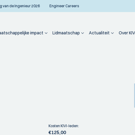
g van de Ingenieur 2026
Engineer Careers
atschappelijke impact
Lidmaatschap
Actualiteit
Over KIV
Kosten KIVI-leden:
€125,00