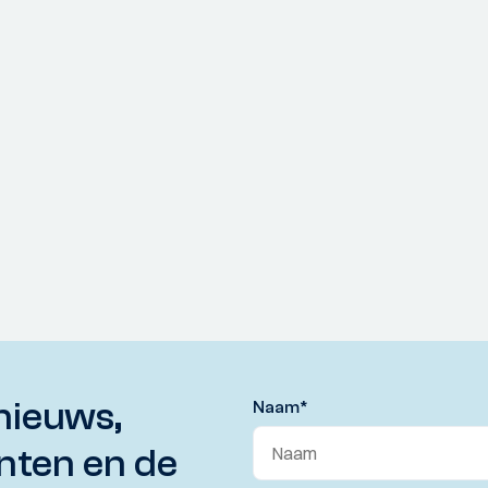
nieuws,
Naam
*
nten en de