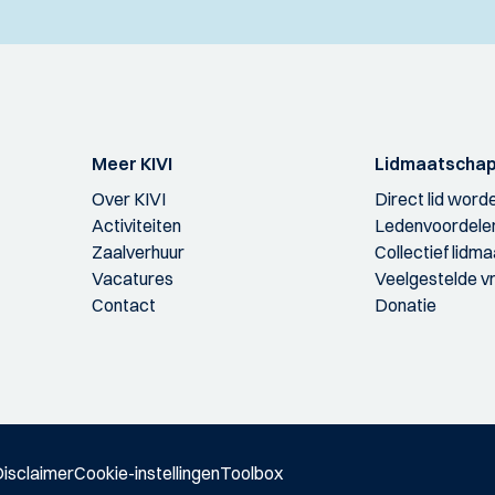
Meer KIVI
Lidmaatscha
Over KIVI
Direct lid word
Activiteiten
Ledenvoordele
Zaalverhuur
Collectief lidm
Vacatures
Veelgestelde v
Contact
Donatie
isclaimer
Cookie-instellingen
Toolbox