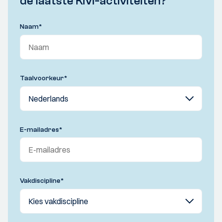
de laatste KIVI-activiteiten?
Naam
*
Taalvoorkeur
*
E-mailadres
*
Vakdiscipline
*