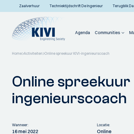
Zaalverhuur
Techniektijdschrift De Ingenieur
Terugblik Da
Agenda
Communities
Ma
Home
Activiteiten
Online spreekuur KIVI-ingenieurscoach
Terug naar overzicht
Online spreekuur 
ingenieurscoach
Wanneer:
Locatie:
16 mei 2022
Online