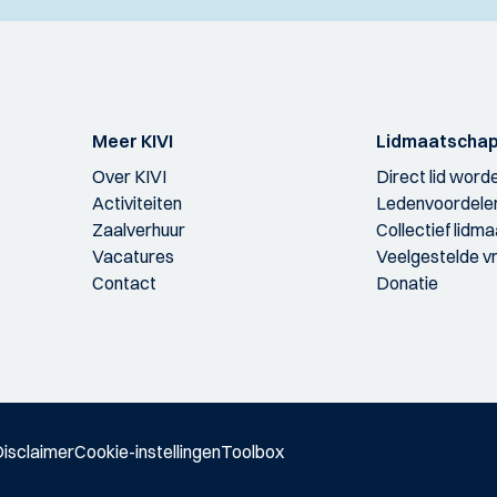
Meer KIVI
Lidmaatscha
Over KIVI
Direct lid word
Activiteiten
Ledenvoordele
Zaalverhuur
Collectief lidm
Vacatures
Veelgestelde v
Contact
Donatie
isclaimer
Cookie-instellingen
Toolbox