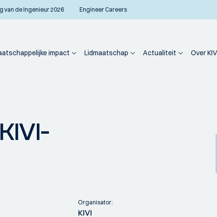
g van de Ingenieur 2026
Engineer Careers
atschappelijke impact
Lidmaatschap
Actualiteit
Over KIV
KIVI-
Organisator:
KIVI