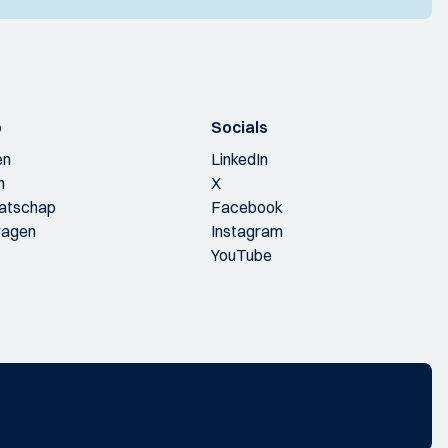
p
Socials
en
LinkedIn
n
X
aatschap
Facebook
ragen
Instagram
YouTube