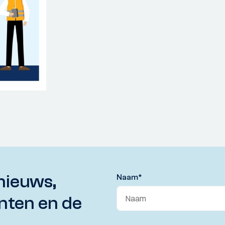
nieuws,
Naam
*
nten en de