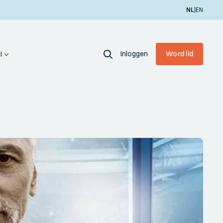
|
NL
EN
Inloggen
Word lid
I