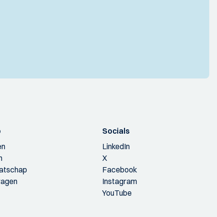
p
Socials
en
LinkedIn
n
X
aatschap
Facebook
ragen
Instagram
YouTube