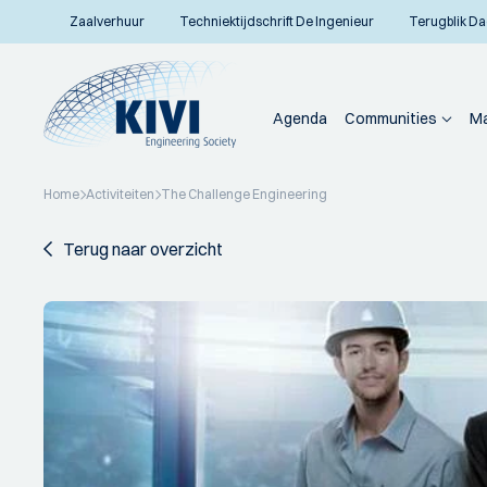
Zaalverhuur
Techniektijdschrift De Ingenieur
Terugblik Da
Agenda
Communities
Ma
Home
Activiteiten
The Challenge Engineering
Terug naar overzicht