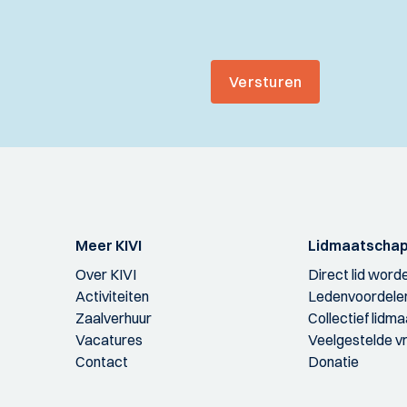
Versturen
Meer KIVI
Lidmaatscha
Over KIVI
Direct lid word
Activiteiten
Ledenvoordele
Zaalverhuur
Collectief lidm
Vacatures
Veelgestelde v
Contact
Donatie