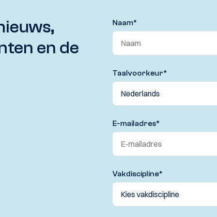
nieuws,
Naam
*
nten en de
Taalvoorkeur
*
E-mailadres
*
Vakdiscipline
*