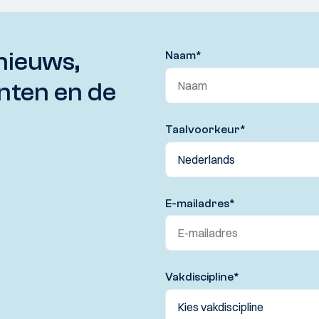
nieuws,
Naam
*
nten en de
Taalvoorkeur
*
E-mailadres
*
Vakdiscipline
*