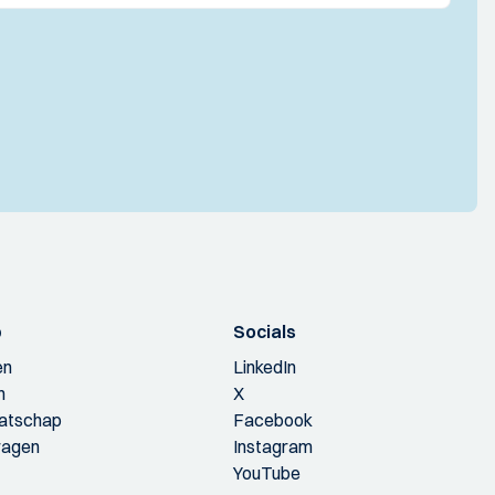
p
Socials
en
LinkedIn
n
X
aatschap
Facebook
ragen
Instagram
YouTube