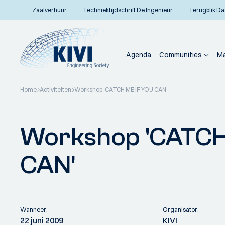
Zaalverhuur
Techniektijdschrift De Ingenieur
Terugblik Da
Agenda
Communities
Ma
Home
Activiteiten
Workshop 'CATCH ME IF YOU CAN'
Terug naar overzicht
Workshop 'CATCH
CAN'
Wanneer:
Organisator:
22 juni 2009
KIVI