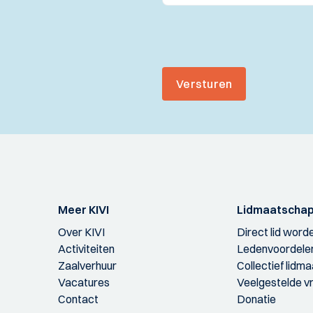
Versturen
Meer KIVI
Lidmaatscha
Over KIVI
Direct lid word
Activiteiten
Ledenvoordele
Zaalverhuur
Collectief lidm
Vacatures
Veelgestelde v
Contact
Donatie