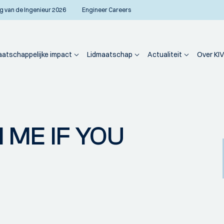
g van de Ingenieur 2026
Engineer Careers
atschappelijke impact
Lidmaatschap
Actualiteit
Over KIV
 ME IF YOU