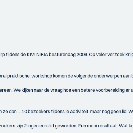
tijdens de KIVI NIRIA besturendag 2009. Op veler verzoek krijg
oral praktische, workshop komen de volgende onderwerpen aan 
dereen. We kijken naar de vraag hoe een betere voorbereiding er 
an ze dan…. 10 bezoekers tijdens je activiteit, maar nog geen lid. 
ezoekers zijn 2 ingenieurs lid geworden. Een mooi resultaat. Wa