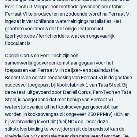
Ferr-Tech uit Meppel een methode gevonden om stabiel
Ferraat VI te produceren en zodoende wordt nu Ferraat VI
ingezet in verschillende waterreinigingsinstallaties. Het
grootste voordeel is dat het enige restproduct
ijzerhydroxide / ferrichloride is, wat een ongevaarlijk
flocculant is.
Danieli Corus en Ferr-Tech zijn een
samenwerkingsovereenkomst aangegaan voor het
toepassen van Ferraat VI in de ijzer- en staalindustrie.
Recent is de eerste toepassing van Ferraat VI in de gasfase
succesvol toegepast bij Kooksfabriek 1 van Tata Steel. Bij
deze test, uitgevoerd door Danieli Corus, Ferr-Tech en Tata
Steel, is aangetoond dat met behulp van Ferraat VI
waterstofcyanide uit het kooksovengas gescrubt kan
worden. In kooksovengas zit ongeveer 250 PPM(v) HCN en
bij verbranding levert dit (fuel)NOx op. Door deze
stikstofverbinding te verwijderen uit de brandstof kan de
uiteindelijke NOx emissie meer dan gehalveerd worden. De