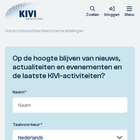
Zoeken
Inloggen
Menu
Home
Communities
Neos interne afdelingen
Op de hoogte blijven van nieuws,
actualiteiten en evenementen en
de laatste KIVI-activiteiten?
Naam
*
Taalvoorkeur
*