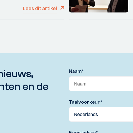
Lees dit artikel
nieuws,
Naam
*
nten en de
Taalvoorkeur
*
E-mailadres
*