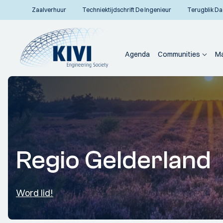
Zaalverhuur
Techniektijdschrift De Ingenieur
Terugblik Da
Agenda
Communities
Ma
Regio Gelderland
Word lid!