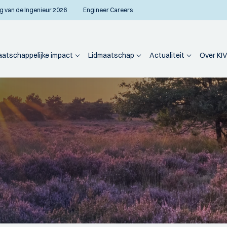
g van de Ingenieur 2026
Engineer Careers
atschappelijke impact
Lidmaatschap
Actualiteit
Over KIV