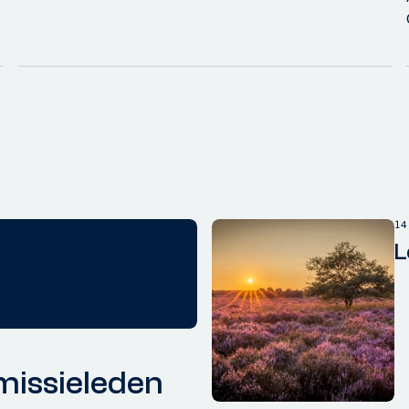
14
L
issieleden