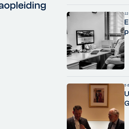
aopleiding
12
E
p
5 
U
G