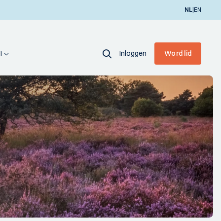
|
NL
EN
Inloggen
Word lid
I