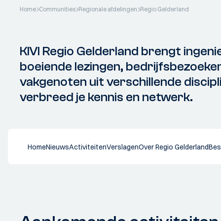
Home
Communities
Regionale afdelingen
Regio Gelderland
KIVI Regio Gelderland brengt ingeni
boeiende lezingen, bedrijfsbezoek
vakgenoten uit verschillende discipl
verbreed je kennis en netwerk.
Home
Nieuws
Activiteiten
Verslagen
Over Regio Gelderland
Bes