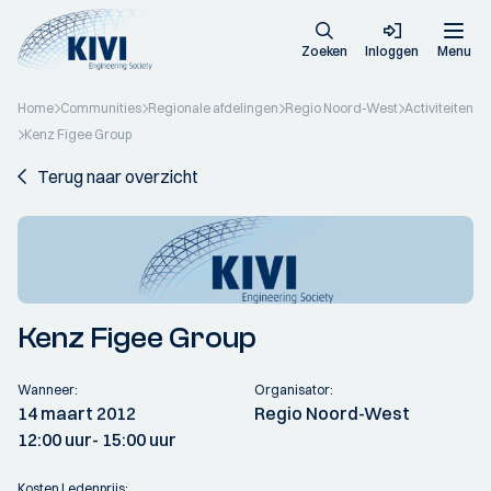
Zoeken
Inloggen
Menu
Home
Communities
Regionale afdelingen
Regio Noord-West
Activiteiten
Kenz Figee Group
Terug naar overzicht
Kenz Figee Group
Wanneer:
Organisator:
14 maart 2012
Regio Noord-West
12:00 uur
- 15:00 uur
Kosten Ledenprijs: