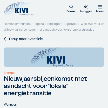
Zoeken
Inloggen
Menu
Home
Communities
Regionale afdelingen
Regio Noord-West
Activiteiten
Nieuwjaarsbijeenkomst met aandacht voor ‘lokale’ energietransitie
Terug naar overzicht
Energie
Nieuwjaarsbijeenkomst met
aandacht voor ‘lokale’
energietransitie
Wanneer: