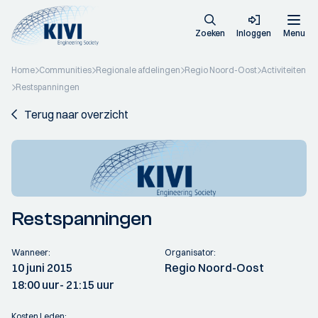
Zoeken
Inloggen
Menu
Home
Communities
Regionale afdelingen
Regio Noord-Oost
Activiteiten
Restspanningen
Terug naar overzicht
Restspanningen
Wanneer:
Organisator:
10 juni 2015
Regio Noord-Oost
18:00 uur
- 21:15 uur
Kosten Leden: