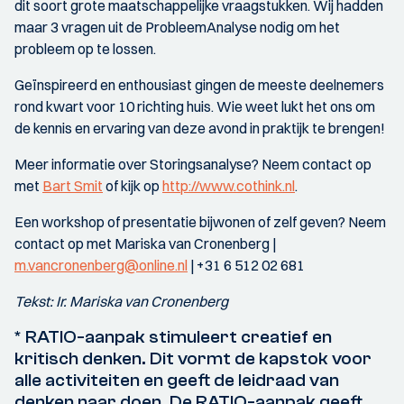
dit soort grote maatschappelijke vraagstukken. Wij hadden
maar 3 vragen uit de ProbleemAnalyse nodig om het
probleem op te lossen.
Geïnspireerd en enthousiast gingen de meeste deelnemers
rond kwart voor 10 richting huis. Wie weet lukt het ons om
de kennis en ervaring van deze avond in praktijk te brengen!
Meer informatie over Storingsanalyse? Neem contact op
met
Bart Smit
of kijk op
http://www.cothink.nl
.
Een workshop of presentatie bijwonen of zelf geven? Neem
contact op met Mariska van Cronenberg |
m.vancronenberg@online.nl
| +31 6 512 02 681
Tekst: Ir. Mariska van Cronenberg
* RATIO-aanpak stimuleert creatief en
kritisch denken. Dit vormt de kapstok voor
alle activiteiten en geeft de leidraad van
denken naar doen. De RATIO-aanpak geeft