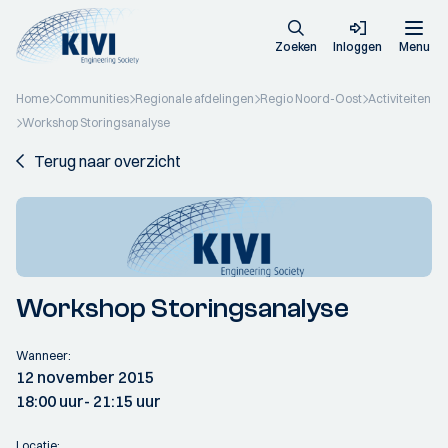
Zoeken
Inloggen
Menu
Home
Communities
Regionale afdelingen
Regio Noord-Oost
Activiteiten
Workshop Storingsanalyse
Terug naar overzicht
Workshop Storingsanalyse
Wanneer:
12 november 2015
18:00 uur
- 21:15 uur
Locatie: