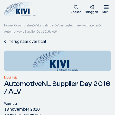
Zoeken
Inloggen
Menu
Home
Communities
Vakafdelingen
Voertuigtechniek
Activiteiten
AutomotiveNL Supplier Day 2016 / ALV
Terug naar overzicht
Mobiliteit
AutomotiveNL Supplier Day 2016
/ ALV
Wanneer:
18 november 2016