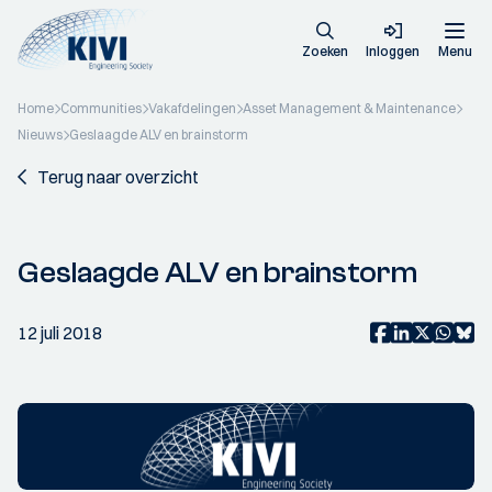
Zoeken
Inloggen
Menu
Home
Communities
Vakafdelingen
Asset Management & Maintenance
Nieuws
Geslaagde ALV en brainstorm
Terug naar overzicht
Geslaagde ALV en brainstorm
12 juli 2018