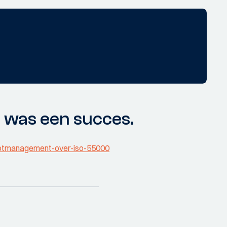
 was een succes.
-vlootmanagement-over-iso-55000