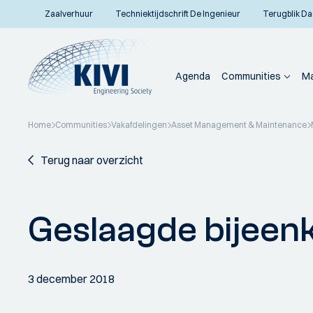
Zaalverhuur
Techniektijdschrift De Ingenieur
Terugblik Da
Agenda
Communities
Ma
Home
Communities
Vakafdelingen
Asset Management & Maintenance
Terug naar overzicht
Geslaagde bijeen
3 december 2018