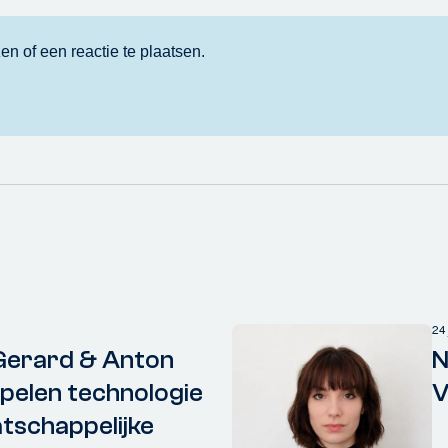
24
Gerard & Anton
N
elen technologie
V
tschappelijke