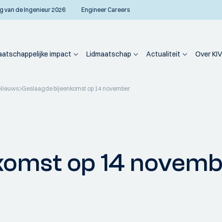
g van de Ingenieur 2026
Engineer Careers
atschappelijke impact
Lidmaatschap
Actualiteit
Over KIV
Nieuws
Geslaagde bijeenkomst op 14 november
komst op 14 novem