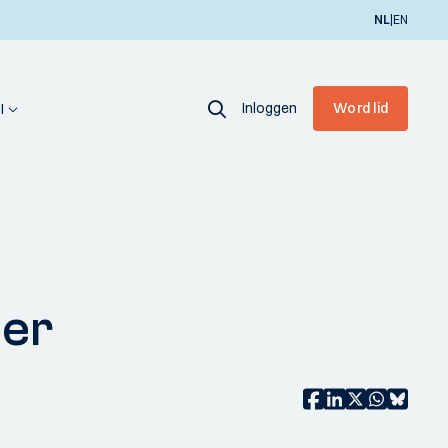
|
NL
EN
Inloggen
Word lid
I
ber