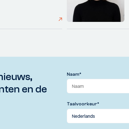
nieuws,
Naam
*
nten en de
Taalvoorkeur
*