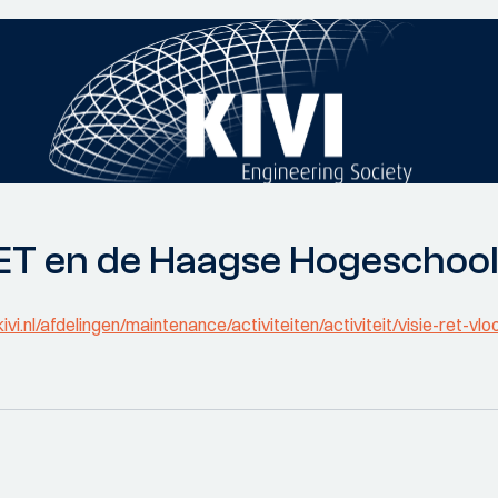
ET en de Haagse Hogeschool
ivi.nl/afdelingen/maintenance/activiteiten/activiteit/visie-ret