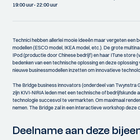
19:00 uur
- 22:00 uur
Technici hebben allerlei mooie ideeën maar vergeten een bel
modellen (ESCO model, IKEA model, etc.). De grote multina
IPod (productie door Chinese bedrijf) en haar ITune store
bedenken van een technische oplossing en deze oplossing 
nieuwe businessmodellen inzetten om innovatieve technolo
The Bridge business innovators (onderdeel van Twynstra G
zijn KIVI-NIRIA leden met een technische of bedrijfskunde 
technologie succesvol te vermarkten. Om maximaal rendeme
nemen. The Bridge zal in een interactieve workshop deze c
Deelname aan deze bijeen