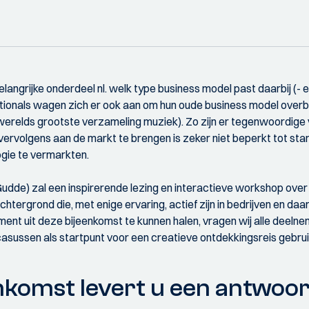
angrijke onderdeel nl. welk type business model past daarbij (- en
tionals wagen zich er ook aan om hun oude business model overbo
 (werelds grootste verzameling muziek). Zo zijn er tegenwoordige
vervolgens aan de markt te brengen is zeker niet beperkt tot s
gie te vermarkten.
udde) zal een inspirerende lezing en interactieve workshop ove
achtergrond die, met enige ervaring, actief zijn in bedrijven en
nt uit deze bijeenkomst te kunnen halen, vragen wij alle deelne
asussen als startpunt voor een creatieve ontdekkingsreis gebrui
komst levert u een antwoor