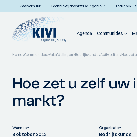
Zaalverhuur
Techniektijdschrift De Ingenieur
Terugblik Da
Agenda
Communities
Ma
Home
Communities
Vakafdelingen
Bedrijfskunde
Activiteiten
Hoe zet u
Terug naar overzicht
Hoe zet u zelf uw 
markt?
Wanneer:
Organisator:
3 oktober 2012
Bedrijfskunde