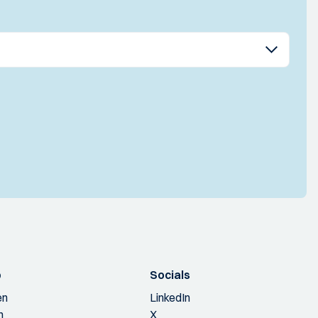
p
Socials
en
LinkedIn
n
X