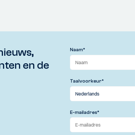
nieuws,
Naam
*
nten en de
Taalvoorkeur
*
E-mailadres
*