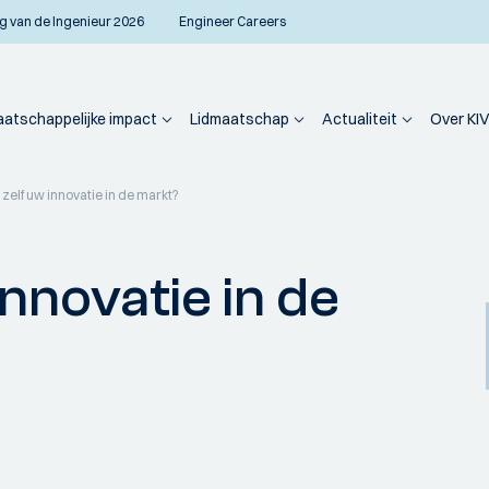
g van de Ingenieur 2026
Engineer Careers
atschappelijke impact
Lidmaatschap
Actualiteit
Over KIV
 zelf uw innovatie in de markt?
innovatie in de