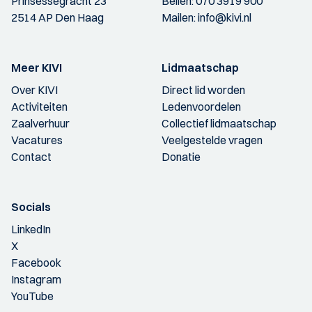
Prinsessegracht 23
Bellen:
070 3919 900
2514 AP Den Haag
Mailen:
info@kivi.nl
Meer KIVI
Lidmaatschap
Over KIVI
Direct lid worden
Activiteiten
Ledenvoordelen
Zaalverhuur
Collectief lidmaatschap
Vacatures
Veelgestelde vragen
Contact
Donatie
Socials
LinkedIn
X
Facebook
Instagram
YouTube