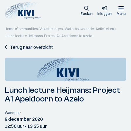
Zoeken
Inloggen
Menu
Home
Communities
Vakafdelingen
Waterbouwkunde
Activiteiten
Lunch lecture Heijmans: Project A1 Apeldoorn to Azelo
Terug naar overzicht
Lunch lecture Heijmans: Project
A1 Apeldoorn to Azelo
Wanneer:
9 december 2020
12:50 uur
- 13:35 uur