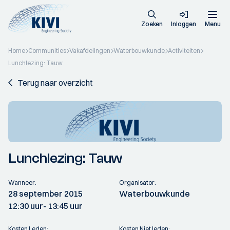
Zoeken
Inloggen
Menu
Home
Communities
Vakafdelingen
Waterbouwkunde
Activiteiten
Lunchlezing: Tauw
Terug naar overzicht
Lunchlezing: Tauw
Wanneer:
Organisator:
28 september 2015
Waterbouwkunde
12:30 uur
- 13:45 uur
Kosten Leden:
Kosten Niet leden: