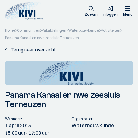
Zoeken
Inloggen
Menu
Home
Communities
Vakafdelingen
Waterbouwkunde
Activiteiten
Panama Kanaal en nwe zeesluis Terneuzen
Terug naar overzicht
Panama Kanaal en nwe zeesluis
Terneuzen
Wanneer:
Organisator:
1 april 2015
Waterbouwkunde
15:00 uur
- 17:00 uur