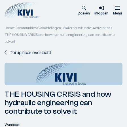
Zoeken
Inloggen
Menu
Home
Communities
Vakafdelingen
Waterbouwkunde
Activiteiten
THE HOUSING CRISIS and how hydraulic engineering can contribute to
solve it
Terug naar overzicht
THE HOUSING CRISIS and how
hydraulic engineering can
contribute to solve it
Wanneer: