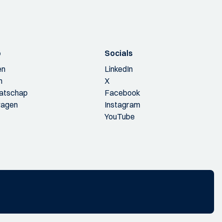
p
Socials
en
LinkedIn
n
X
aatschap
Facebook
ragen
Instagram
YouTube