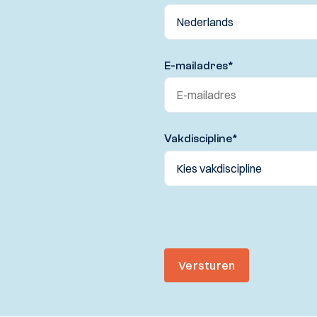
E-mailadres
*
Vakdiscipline
*
Versturen