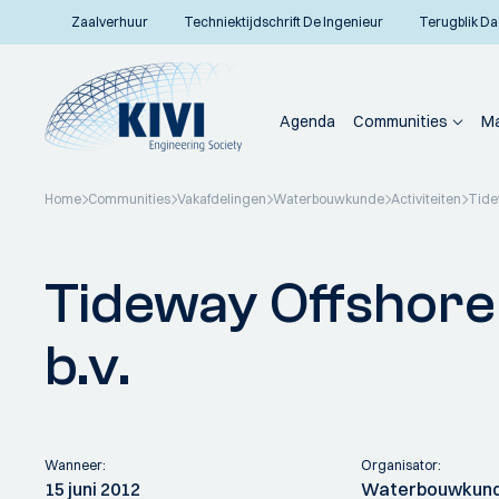
Zaalverhuur
Techniektijdschrift De Ingenieur
Terugblik Da
Agenda
Communities
Ma
Home
Communities
Vakafdelingen
Waterbouwkunde
Activiteiten
Tide
Terug naar overzicht
Tideway Offshore
b.v.
Wanneer:
Organisator:
15 juni 2012
Waterbouwkun