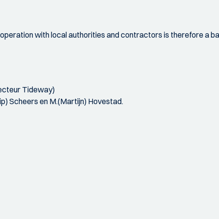
peration with local authorities and contractors is therefore a b
irecteur Tideway)
lip) Scheers en M.(Martijn) Hovestad.