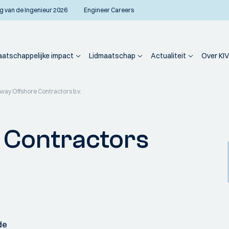
g van de Ingenieur 2026
Engineer Careers
atschappelijke impact
Lidmaatschap
Actualiteit
Over KIV
way Offshore Contractors b.v.
 Contractors
de