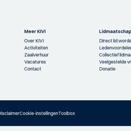
Meer KIVI
Lidmaatscha
Over KIVI
Direct lid word
Activiteiten
Ledenvoordele
Zaalverhuur
Collectief lidm
Vacatures
Veelgestelde v
Contact
Donatie
isclaimer
Cookie-instellingen
Toolbox