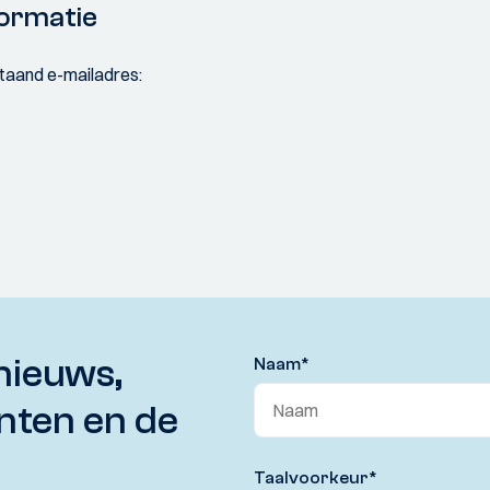
ormatie
rstaand e-mailadres:
nieuws,
Naam
*
nten en de
Taalvoorkeur
*