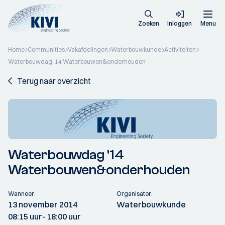
Zoeken
Inloggen
Menu
Home
Communities
Vakafdelingen
Waterbouwkunde
Activiteiten
Waterbouwdag '14 Waterbouwen&onderhouden
Terug naar overzicht
Waterbouwdag '14
Waterbouwen&onderhouden
Wanneer:
Organisator:
13 november 2014
Waterbouwkunde
08:15 uur
- 18:00 uur