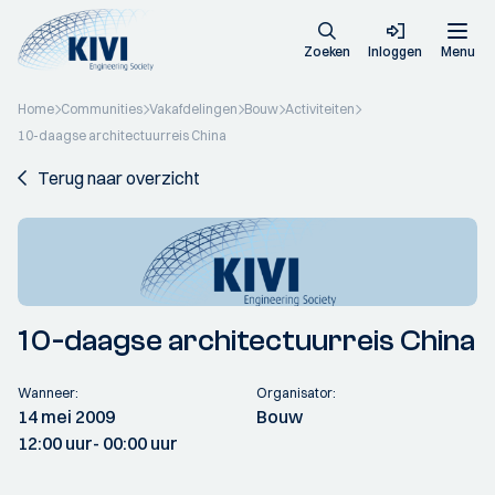
Zoeken
Inloggen
Menu
Home
Communities
Vakafdelingen
Bouw
Activiteiten
10-daagse architectuurreis China
Terug naar overzicht
10-daagse architectuurreis China
Wanneer:
Organisator:
14 mei 2009
Bouw
12:00 uur
- 00:00 uur