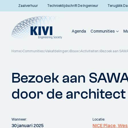
Zaalverhuur
Techniektijdschrift De Ingenieur
Terugblik Da
Agenda
Communities
Ma
Home
Communities
Vakafdelingen
Bouw
Activiteiten
Bezoek aan SAWA 
Terug naar overzicht
Bezoek aan SAWA 
door de architect
Wanneer:
Locatie:
30 januari 2025
NICE Place, Wes