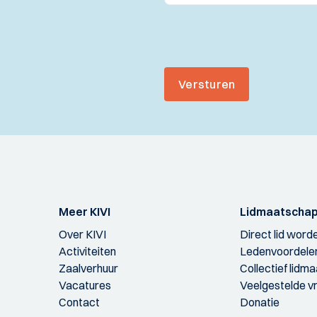
Versturen
Meer KIVI
Lidmaatscha
Over KIVI
Direct lid word
Activiteiten
Ledenvoordele
Zaalverhuur
Collectief lidm
Vacatures
Veelgestelde v
Contact
Donatie