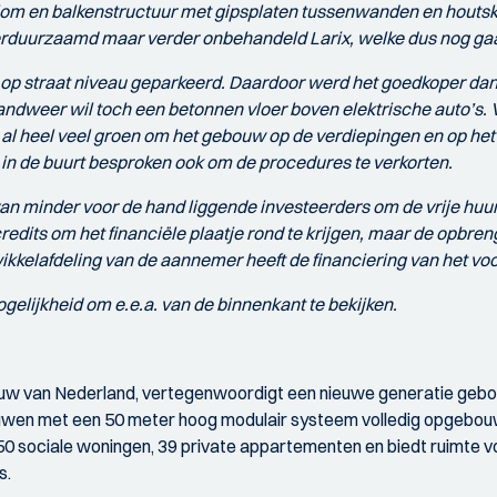
 kolom en balkenstructuur met gipsplaten tussenwanden en houts
erduurzaamd maar verder onbehandeld Larix, welke dus nog gaa
 op straat niveau geparkeerd. Daardoor werd het goedkoper da
ndweer wil toch een betonnen vloer boven elektrische auto’s. 
 al heel veel groen om het gebouw op de verdiepingen en op het
 in de buurt besproken ook om de procedures te verkorten.
n minder voor de hand liggende investeerders om de vrije huur 
edits om het financiële plaatje rond te krijgen, maar de opbren
kkelafdeling van de aannemer heeft de financiering van het vo
gelijkheid om e.e.a. van de binnenkant te bekijken.
w van Nederland, vertegenwoordigt een nieuwe generatie gebo
ouwen met een 50 meter hoog modulair systeem volledig opgebou
50 sociale woningen, 39 private appartementen en biedt ruimte 
s.