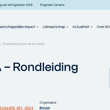
g van de Ingenieur 2026
Engineer Careers
atschappelijke impact
Lidmaatschap
Actualiteit
Over KIV
– Rondleiding door de architect
– Rondleiding
Organisator:
tzeedijk 467, 3024
Bouw