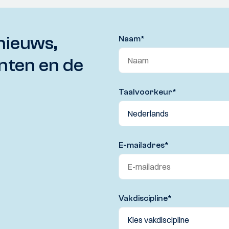
nieuws,
Naam
*
nten en de
Taalvoorkeur
*
E-mailadres
*
Vakdiscipline
*