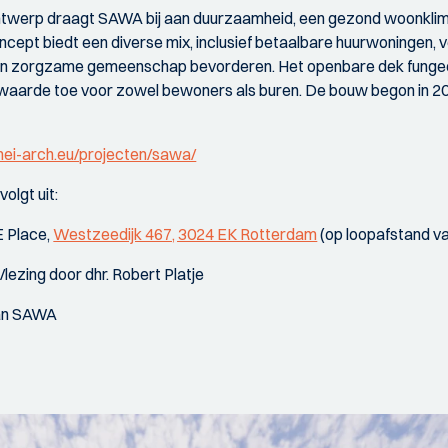
ontwerp draagt SAWA bij aan duurzaamheid, een gezond woonkli
ncept biedt een diverse mix, inclusief betaalbare huurwoningen, 
 en zorgzame gemeenschap bevorderen. Het openbare dek fungee
waarde toe voor zowel bewoners als buren. De bouw begon in 202
/mei-arch.eu/projecten/sawa/
volgt uit:
E Place,
Westzeedijk 467, 3024 EK Rotterdam
(op loopafstand 
/lezing door dhr. Robert Platje
aan SAWA