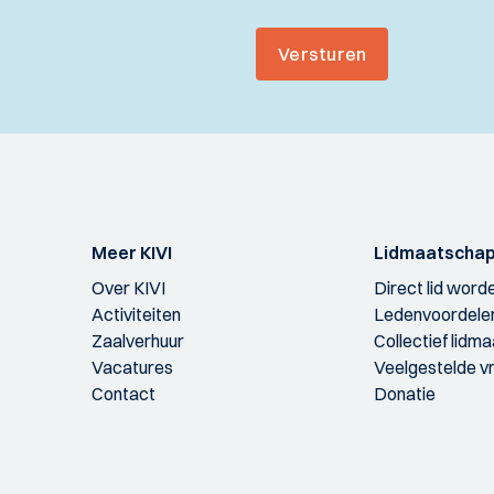
Versturen
Meer KIVI
Lidmaatscha
Over KIVI
Direct lid word
Activiteiten
Ledenvoordele
Zaalverhuur
Collectief lidm
Vacatures
Veelgestelde v
Contact
Donatie