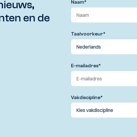
nieuws,
Naam
*
nten en de
Taalvoorkeur
*
E-mailadres
*
Vakdiscipline
*