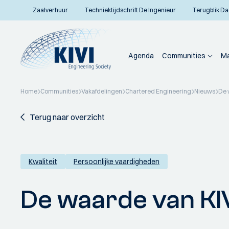
Zaalverhuur
Techniektijdschrift De Ingenieur
Terugblik Da
Agenda
Communities
Ma
Home
Communities
Vakafdelingen
Chartered Engineering
Nieuws
De 
Terug naar overzicht
Kwaliteit
Persoonlijke vaardigheden
De waarde van KI