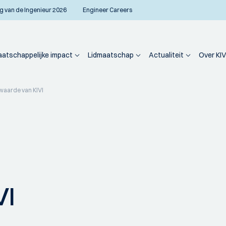
g van de Ingenieur 2026
Engineer Careers
atschappelijke impact
Lidmaatschap
Actualiteit
Over KIV
waarde van KIVI
VI