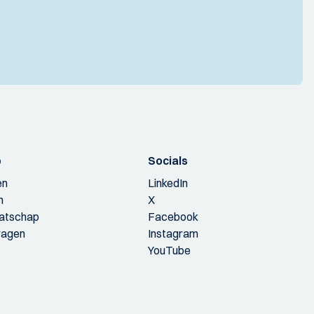
p
Socials
en
LinkedIn
n
X
aatschap
Facebook
ragen
Instagram
YouTube