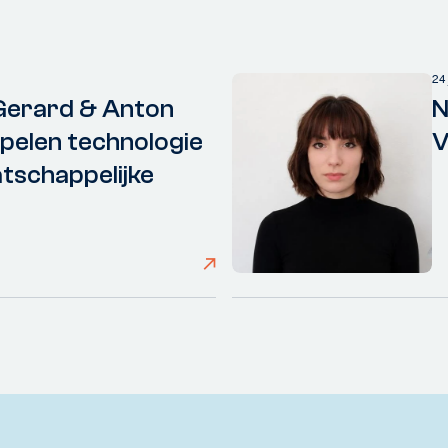
24
Gerard & Anton
N
elen technologie
V
tschappelijke