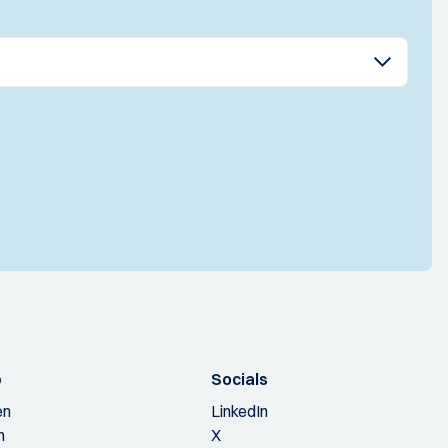
p
Socials
en
LinkedIn
n
X