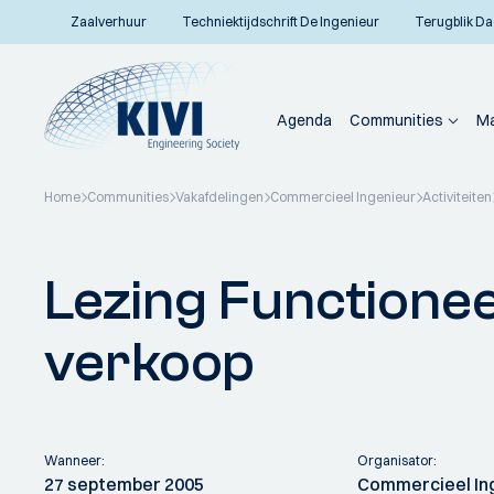
Zaalverhuur
Techniektijdschrift De Ingenieur
Terugblik Da
Agenda
Communities
Ma
Home
Communities
Vakafdelingen
Commercieel Ingenieur
Activiteiten
Terug naar overzicht
Lezing Functioneel
verkoop
Wanneer:
Organisator:
27 september 2005
Commercieel In