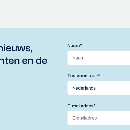
nieuws,
Naam
*
nten en de
Taalvoorkeur
*
E-mailadres
*