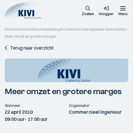
Zoeken
Inloggen
Menu
Home
Communities
Vakafdelingen
Commercieel Ingenieur
Activiteiten
Meer omzet en grotere marges
Terug naar overzicht
Meer omzet en grotere marges
Wanneer:
Organisator:
22 april 2010
Commercieel Ingenieur
09:00 uur
- 17:00 uur