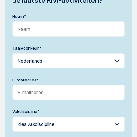
de laatste KIVI-activiteiten?
Naam
*
Taalvoorkeur
*
E-mailadres
*
Vakdiscipline
*