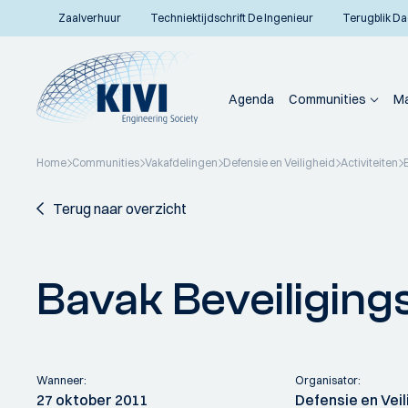
Zaalverhuur
Techniektijdschrift De Ingenieur
Terugblik Da
Agenda
Communities
Ma
Home
Communities
Vakafdelingen
Defensie en Veiligheid
Activiteiten
Terug naar overzicht
Bavak Beveiliging
Wanneer:
Organisator:
27 oktober 2011
Defensie en Veil