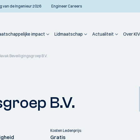
g van de Ingenieur 2026
Engineer Careers
atschappelijke impact
Lidmaatschap
Actualiteit
Over KIV
Bavak Beveiligingsgroep B.V.
sgroep B.V.
Kosten Ledenprijs:
igheid
Gratis