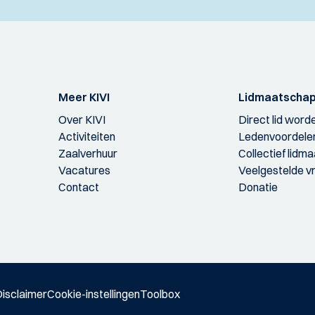
Meer KIVI
Lidmaatscha
Over KIVI
Direct lid word
Activiteiten
Ledenvoordele
Zaalverhuur
Collectief lidm
Vacatures
Veelgestelde v
Contact
Donatie
isclaimer
Cookie-instellingen
Toolbox