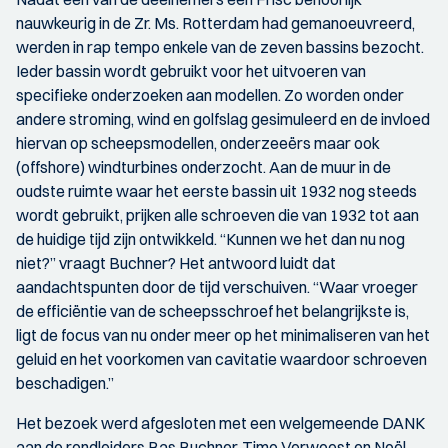
nauwkeurig in de Zr. Ms. Rotterdam had gemanoeuvreerd,
werden in rap tempo enkele van de zeven bassins bezocht.
Ieder bassin wordt gebruikt voor het uitvoeren van
specifieke onderzoeken aan modellen. Zo worden onder
andere stroming, wind en golfslag gesimuleerd en de invloed
hiervan op scheepsmodellen, onderzeeërs maar ook
(offshore) windturbines onderzocht. Aan de muur in de
oudste ruimte waar het eerste bassin uit 1932 nog steeds
wordt gebruikt, prijken alle schroeven die van 1932 tot aan
de huidige tijd zijn ontwikkeld. “Kunnen we het dan nu nog
niet?” vraagt Buchner? Het antwoord luidt dat
aandachtspunten door de tijd verschuiven. “Waar vroeger
de efficiëntie van de scheepsschroef het belangrijkste is,
ligt de focus van nu onder meer op het minimaliseren van het
geluid en het voorkomen van cavitatie waardoor schroeven
beschadigen.”
Het bezoek werd afgesloten met een welgemeende DANK
aan de rondleiders Bas Buchner, Timo Verwoest en Noël