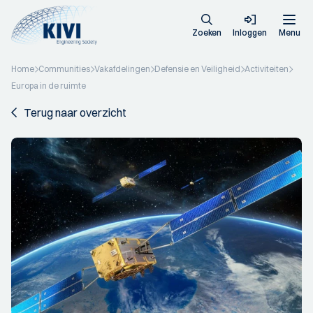
Zoeken
Inloggen
Menu
Home
Communities
Vakafdelingen
Defensie en Veiligheid
Activiteiten
Europa in de ruimte
Terug naar overzicht