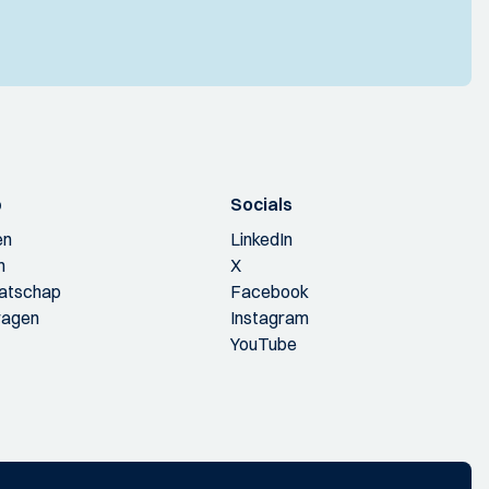
p
Socials
en
LinkedIn
n
X
aatschap
Facebook
ragen
Instagram
YouTube