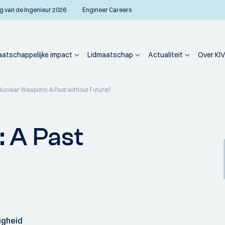
g van de Ingenieur 2026
Engineer Careers
atschappelijke impact
Lidmaatschap
Actualiteit
Over KIV
Nuclear Weapons: A Past without Future?
 A Past
igheid