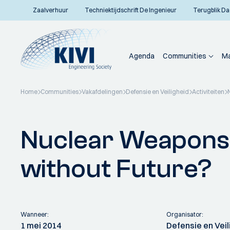
Zaalverhuur
Techniektijdschrift De Ingenieur
Terugblik Da
Agenda
Communities
Ma
Home
Communities
Vakafdelingen
Defensie en Veiligheid
Activiteiten
Terug naar overzicht
Nuclear Weapons:
without Future?
Wanneer:
Organisator:
1 mei 2014
Defensie en Veil