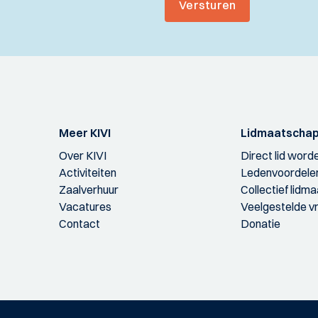
Versturen
Meer KIVI
Lidmaatscha
Over KIVI
Direct lid word
Activiteiten
Ledenvoordele
Zaalverhuur
Collectief lidm
Vacatures
Veelgestelde v
Contact
Donatie