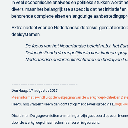
In veel economische analyses en politieke stukken wordt he
divers, maar het belangrijkste aspect is dat het initiatief 
behorende complexe eisen en langdurige aanbestedingspr
Extra nadeel voor de Nederlandse defensie-gerelateerde be
deelsystemen.
De focus van het Nederlandse beleid m.b.t. het Eu
Defensie Fonds de mogelijkheid voor kleinere pro
Nederlandse onderzoeksinstituten en bedrijven ku
_____________________________
Den Haag, 17 augustus 2017
Meer informatie vindt u op de webpagina van de werkgroep Politiek en Def
Heeft u nog vragen? Neem dan contact op met de werkgroep via E:
dv@kivi
Disclaimer: De gegeven feiten en meningen zijn gebaseerd op open bronnen
door de werkgroep of haar leden naar voren is gebracht.