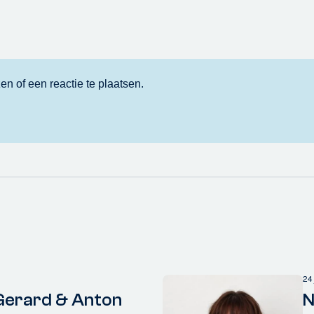
24
Gerard & Anton
N