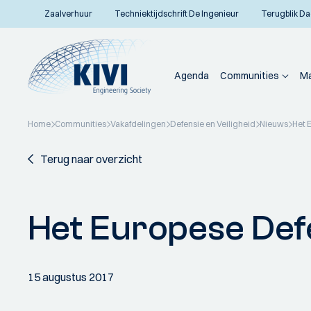
Zaalverhuur
Techniektijdschrift De Ingenieur
Terugblik Da
Agenda
Communities
Ma
Home
Communities
Vakafdelingen
Defensie en Veiligheid
Nieuws
Het 
Terug naar overzicht
Het Europese Def
15 augustus 2017