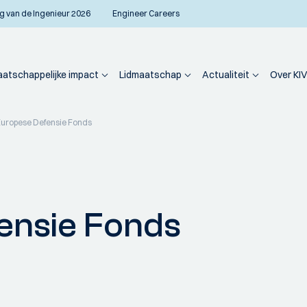
g van de Ingenieur 2026
Engineer Careers
atschappelijke impact
Lidmaatschap
Actualiteit
Over KIV
Europese Defensie Fonds
ensie Fonds