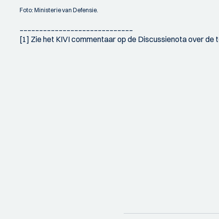
Foto: Ministerie van Defensie.
_____________________________
[1] Zie het KIVI commentaar op de Discussienota over de 