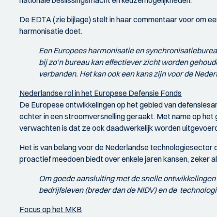
nationale beslissingsmacht en keuzemogelijkheden.
De EDTA (zie bijlage) stelt in haar commentaar voor om e
harmonisatie doet.
Een Europees harmonisatie en synchronisatiebureau
bij zo’n bureau kan effectiever zicht worden gehoud
verbanden. Het kan ook een kans zijn voor de Nede
Nederlandse rol in het Europese Defensie Fonds
De Europese ontwikkelingen op het gebied van defensiesam
echter in een stroomversnelling geraakt. Met name op het 
verwachten is dat ze ook daadwerkelijk worden uitgevoerd
Het is van belang voor de Nederlandse technologiesector da
proactief meedoen biedt over enkele jaren kansen, zeker als
Om goede aansluiting met de snelle ontwikkelingen t
bedrijfsleven (breder dan de NIDV) en de technolog
Focus op het MKB