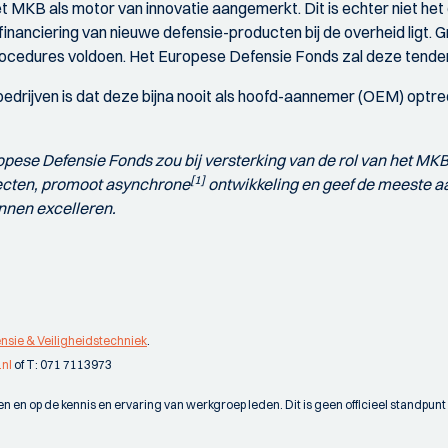
t MKB als motor van innovatie aangemerkt. Dit is echter niet het 
en financiering van nieuwe defensie-producten bij de overheid ligt.
ocedures voldoen. Het Europese Defensie Fonds zal deze tenden
drijven is dat deze bijna nooit als hoofd-aannemer (OEM) optre
ropese Defensie Fonds zou bij versterking van de rol van het M
[1]
jecten, promoot asynchrone
ontwikkeling
en geef de meeste a
nnen excelleren.
ensie & Veiligheidstechniek
.
.nl
of T: 071 7113973
 en op de kennis en ervaring van werkgroep leden. Dit is geen officieel standpun