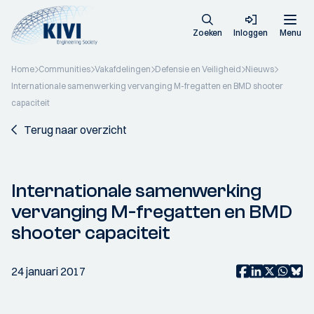
Zoeken
Inloggen
Menu
Home
Communities
Vakafdelingen
Defensie en Veiligheid
Nieuws
Internationale samenwerking vervanging M-fregatten en BMD shooter
capaciteit
Terug naar overzicht
Internationale samenwerking
vervanging M-fregatten en BMD
shooter capaciteit
24 januari 2017