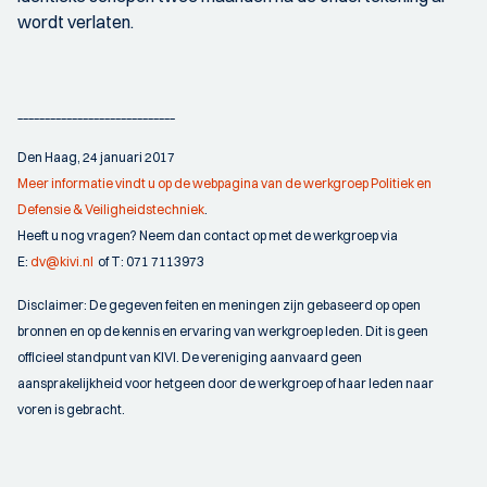
wordt verlaten.
_____________________________
Den Haag, 24 januari 2017
Meer informatie vindt u op de webpagina van de werkgroep Politiek en
Defensie & Veiligheidstechniek
.
Heeft u nog vragen? Neem dan contact op met de werkgroep via
E:
dv@kivi.nl
of T: 071 7113973
Disclaimer: De gegeven feiten en meningen zijn gebaseerd op open
bronnen en op de kennis en ervaring van werkgroep leden. Dit is geen
officieel standpunt van KIVI. De vereniging aanvaard geen
aansprakelijkheid voor hetgeen door de werkgroep of haar leden naar
voren is gebracht.