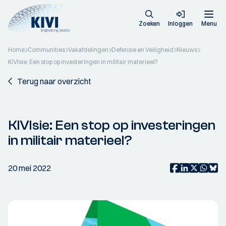
Zoeken
Inloggen
Menu
Home
Communities
Vakafdelingen
Defensie en Veiligheid
Nieuws
KIVIsie: Een stop op investeringen in militair materieel?
Terug naar overzicht
KIVIsie: Een stop op investeringen
in militair materieel?
20 mei 2022