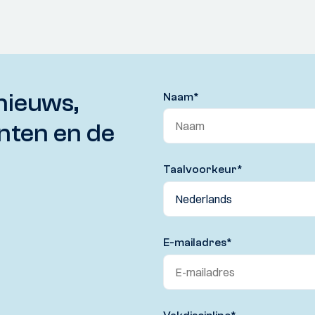
nieuws,
Naam
*
nten en de
Taalvoorkeur
*
E-mailadres
*