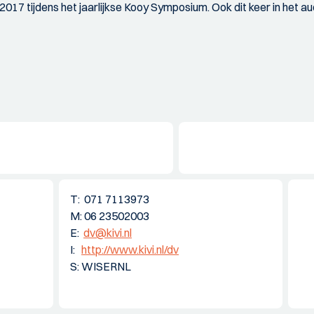
 2017 tijdens het jaarlijkse Kooy Symposium. Ook dit keer in het a
T: 071 7113973
M: 06 23502003
E:
dv@kivi.nl
I:
http://www.kivi.nl/dv
S: WISERNL