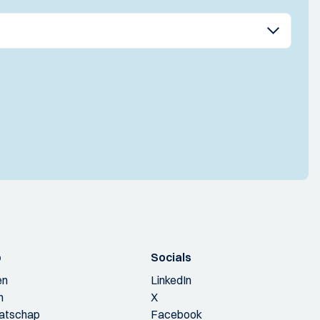
p
Socials
en
LinkedIn
n
X
aatschap
Facebook