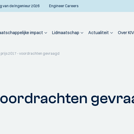
g van de Ingenieur 2026
Engineer Careers
atschappelijke impact
Lidmaatschap
Actualiteit
Over KIV
 prijs 2017 - voordrachten gevraagd
 voordrachten gevr