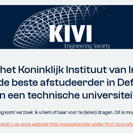
et Koninklijk Instituut van I
n de beste afstudeerder in De
n een technische universitei
ng komt verzoek ik u hem of haar voor te (laten) dragen. Dit is mo
indt u op onze website http://www.kivi.nl/dv onder Prof. Kooy afs