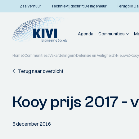
Zaalverhuur
Techniektijdschrift De Ingenieur
Terugblik Da
Agenda
Communities
Ma
Home
Communities
Vakafdelingen
Defensie en Veiligheid
Nieuws
Kooy
Terug naar overzicht
Kooy prijs 2017 -
5 december 2016