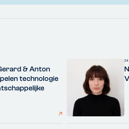
24
Gerard & Anton
N
elen technologie
V
tschappelijke