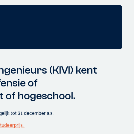
ngenieurs (KIVI) kent
fensie of
t of hogeschool.
gelijk tot 31 december a.s.
tudeerprijs.