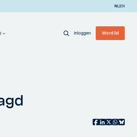
|
NL
EN
Inloggen
Word lid
I
aagd