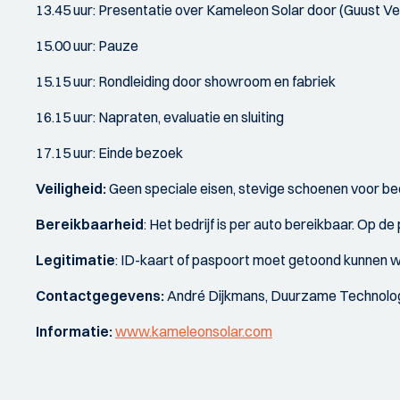
13.45 uur: Presentatie over Kameleon Solar door (Guust V
15.00 uur: Pauze
15.15 uur: Rondleiding door showroom en fabriek
16.15 uur: Napraten, evaluatie en sluiting
17.15 uur: Einde bezoek
Veiligheid:
Geen speciale eisen, stevige schoenen voor bed
Bereikbaarheid
: Het bedrijf is per auto bereikbaar. Op de
Legitimatie
: ID-kaart of paspoort moet getoond kunnen 
Contactgegevens:
André Dijkmans, Duurzame Technolog
Informatie:
www.kameleonsolar.com