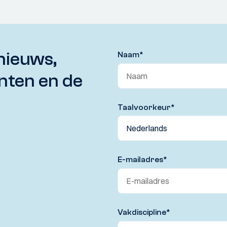
nieuws,
Naam
*
nten en de
Taalvoorkeur
*
E-mailadres
*
Vakdiscipline
*