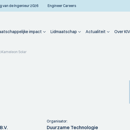
g van de Ingenieur 2026
Engineer Careers
atschappelijke impact
Lidmaatschap
Actualiteit
Over KIV
Kameleon Solar
Organisator:
B.V.
Duurzame Technologie