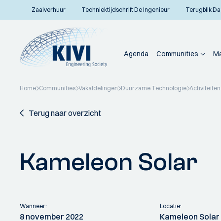
Zaalverhuur
Techniektijdschrift De Ingenieur
Terugblik Da
Agenda
Communities
Ma
Home
Communities
Vakafdelingen
Duurzame Technologie
Activiteiten
Terug naar overzicht
Kameleon Solar
Wanneer:
Locatie:
8 november 2022
Kameleon Solar 