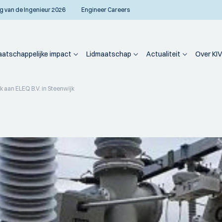
g van de Ingenieur 2026
Engineer Careers
atschappelijke impact
Lidmaatschap
Actualiteit
Over KIV
k aan ELEQ B.V. in Steenwijk