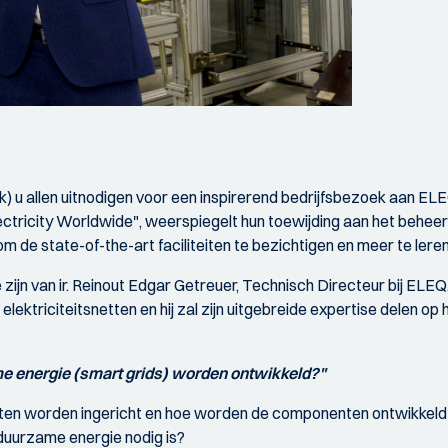
) u allen uitnodigen voor een inspirerend bedrijfsbezoek aan ELEQ 
ctricity Worldwide", weerspiegelt hun toewijding aan het beheer
n om de state-of-the-art faciliteiten te bezichtigen en meer te l
zijn van ir. Reinout Edgar Getreuer, Technisch Directeur bij ELEQ
triciteitsnetten en hij zal zijn uitgebreide expertise delen op h
me energie (smart grids) worden ontwikkeld?"
n worden ingericht en hoe worden de componenten ontwikkeld vo
duurzame energie nodig is?