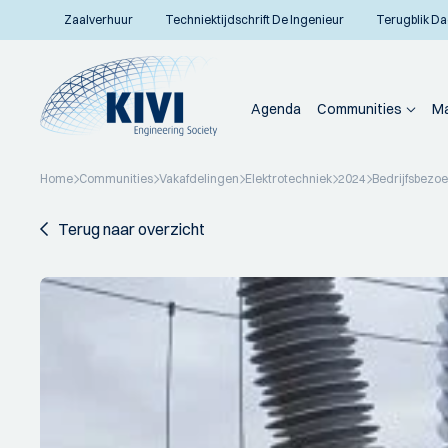
Zaalverhuur
Techniektijdschrift De Ingenieur
Terugblik Da
Agenda
Communities
Ma
Home
Communities
Vakafdelingen
Elektrotechniek
2024
Bedrijfsbezoe
Terug naar overzicht