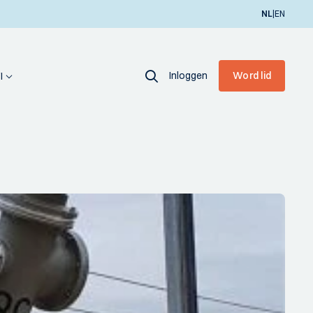
|
NL
EN
Inloggen
Word lid
I