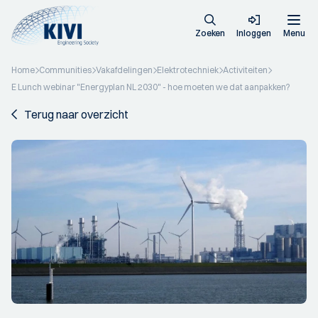
Zoeken
Inloggen
Menu
Home
Communities
Vakafdelingen
Elektrotechniek
Activiteiten
E Lunch webinar "Energyplan NL 2030" - hoe moeten we dat aanpakken?
Terug naar overzicht