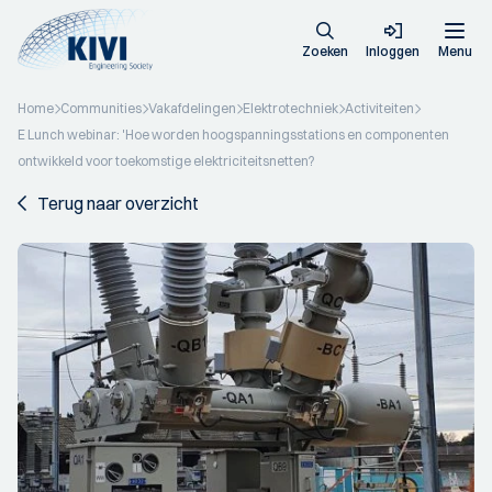
Zoeken
Inloggen
Menu
Home
Communities
Vakafdelingen
Elektrotechniek
Activiteiten
E Lunch webinar: 'Hoe worden hoogspanningsstations en componenten
ontwikkeld voor toekomstige elektriciteitsnetten?
Terug naar overzicht