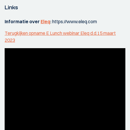
Links
Informatie over
Eleq
:
https://www.eleq.com
Terugkijken opname E Lunch webinar Eleq d.d.15 maart
2023